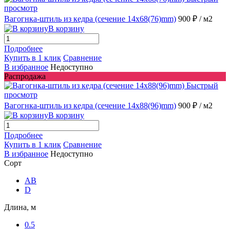
просмотр
Вагогнка-штиль из кедра (сечение 14x68(76)mm)
900 ₽
/ м2
В корзину
Подробнее
Купить в 1 клик
Сравнение
В избранное
Недоступно
Распродажа
Быстрый
просмотр
Вагогнка-штиль из кедра (сечение 14x88(96)mm)
900 ₽
/ м2
В корзину
Подробнее
Купить в 1 клик
Сравнение
В избранное
Недоступно
Сорт
AB
D
Длина, м
0.5