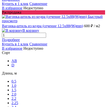
Купить в 1 клик
Сравнение
В избранное
Недоступно
Распродажа
Быстрый
просмотр
Вагонка-штиль из кедра (сечение 12.5x88(96)mm)
600 ₽
/ м2
В корзину
Подробнее
Купить в 1 клик
Сравнение
В избранное
Недоступно
Сорт
AB
D
Длина, м
0.5
1.0
1.5
2.0
2.2
2.25