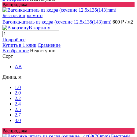
Распродажа
Быстрый просмотр
Вагонка-штиль из кедра (сечение 12.5x135(143)mm)
600 ₽
/ м2
В корзину
Подробнее
Купить в 1 клик
Сравнение
В избранное
Недоступно
Сорт
AB
Длина, м
1.0
2.0
2.2
2.4
2.5
2.7
3.0
Распродажа
Быстрый