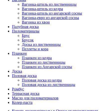
Вагонка-штиль из лиственницы
Вагонка-штиль из кедра
Вагонка-штиль из ангарской сосны
Вагонка-евро из ангарской сосны
Вагонка из хвои
Палубная доска
Пиломатериалы
Брус
Брусок
Доска из лиственницы
Пеллеты и кора
Планкен
Планкен из кедра
Планкен из лиственницы
Планкен из Ангарской сосны
Доска
Половая доска
Половая доска из кедра
Половая доска из лиственницы
Ромбус
Террасная доска
Масло для пиломатериалов
Колер-паста
Купить пиломатериалы в Омске от производителя