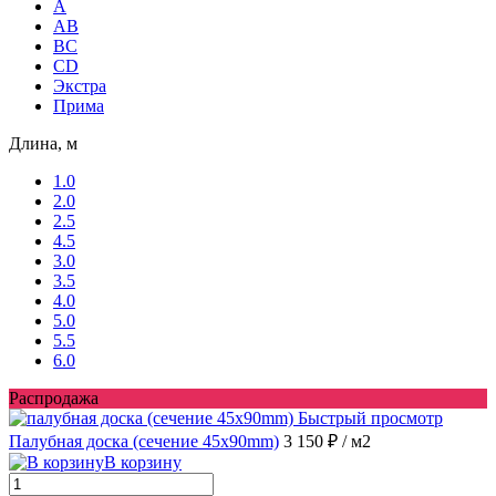
A
AB
ВС
CD
Экстра
Прима
Длина, м
1.0
2.0
2.5
4.5
3.0
3.5
4.0
5.0
5.5
6.0
Распродажа
Быстрый просмотр
Палубная доска (сечение 45x90mm)
3 150 ₽
/ м2
В корзину