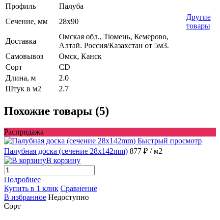
Профиль
Палуба
Другие
Сечение, мм
28x90
товары
Омская обл., Тюмень, Кемерово,
Доставка
Алтай. Россия/Казахстан от 5м3.
Самовывоз
Омск, Канск
Сорт
CD
Длина, м
2.0
Штук в м2
2.7
Похожие товары (5)
Распродажа
Быстрый просмотр
Палубная доска (сечение 28x142mm)
877 ₽
/ м2
В корзину
Подробнее
Купить в 1 клик
Сравнение
В избранное
Недоступно
Сорт