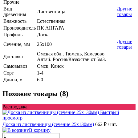
Прочие
Вид
Другие
Лиственница
древесины
товары
Влажность
Естественная
Производитель
ПК АНГАРА
Профиль
Доска
Другие
Сечение, мм
25x100
товары
Омская обл., Тюмень, Кемерово,
Доставка
Алтай. Россия/Казахстан от 5м3.
Самовывоз
Омск, Канск
Сорт
1-4
Длина, м
6.0
Похожие товары (8)
Распродажа
Быстрый
просмотр
Доска из лиственницы (сечение 25x130мм)
662 ₽
/ шт.
В корзину