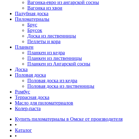
Вагонка-евро из ангарской сосны
Вагонка из хвои
Палубная доска
Пиломатериалы
Брус
Брусок
Доска из лиственницы
Пеллеты и кора
Планкен
Планкен из кедра
Планкен из лиственницы
Планкен из Ангарской сосны
Доска
Половая доска
Половая доска из кедра
Половая доска из лиственницы
Ромбус
Террасная доска
Масло для пиломатериалов
Колер-паста
Купить пиломатериалы в Омске от производителя
•
Каталог
•