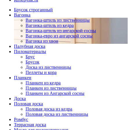
Брусок строганный
Вагонка
Вагонка-штиль из лиственницы
Вагонка-штиль из кедра
Вагонка-штиль из ангарской сосны
Вагонка-евро из ангарской сосны
Вагонка из хвои
Палубная доска
Пиломатериалы
Брус
Брусок
Доска из лиственницы
Пеллеты и кора
Планкен
Планкен из кедра
Планкен из лиственницы
Планкен из Ангарской сосны
Доска
Половая доска
Половая доска из кедра
Половая доска из лиственницы
Ромбус
Террасная доска
Масло для пиломатериалов