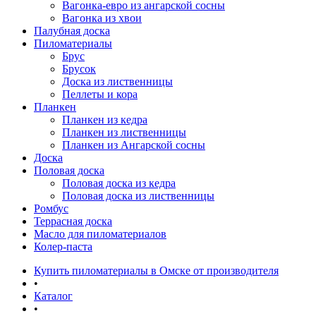
Вагонка-евро из ангарской сосны
Вагонка из хвои
Палубная доска
Пиломатериалы
Брус
Брусок
Доска из лиственницы
Пеллеты и кора
Планкен
Планкен из кедра
Планкен из лиственницы
Планкен из Ангарской сосны
Доска
Половая доска
Половая доска из кедра
Половая доска из лиственницы
Ромбус
Террасная доска
Масло для пиломатериалов
Колер-паста
Купить пиломатериалы в Омске от производителя
•
Каталог
•