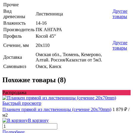
Прочие
Вид
Другие
Лиственница
древесины
товары
Влажность
14-16
Производитель
ПК АНГАРА
Профиль
Косой 45°
Другие
Сечение, мм
20x110
товары
Омская обл., Тюмень, Кемерово,
Доставка
Алтай. Россия/Казахстан от 5м3.
Самовывоз
Омск, Канск
Похожие товары (8)
Распродажа
Быстрый просмотр
Планкен прямой из лиственницы (сечение 20х70mm)
1 879 ₽
/
м2
В корзину
Подробнее