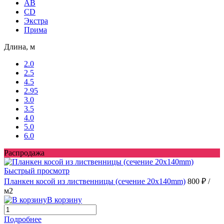
AB
CD
Экстра
Прима
Длина, м
2.0
2.5
4.5
2.95
3.0
3.5
4.0
5.0
6.0
Распродажа
Быстрый просмотр
Планкен косой из лиственницы (сечение 20х140mm)
800 ₽
/
м2
В корзину
Подробнее