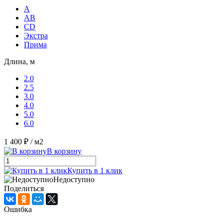
A
AB
CD
Экстра
Прима
Длина, м
2.0
2.5
3.0
4.0
5.0
6.0
1 400 ₽
/ м2
В корзину
Купить в 1 клик
Недоступно
Поделиться
Ошибка