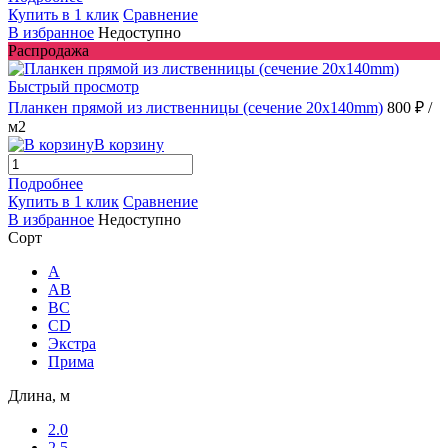
Купить в 1 клик
Сравнение
В избранное
Недоступно
Распродажа
Быстрый просмотр
Планкен прямой из лиственницы (сечение 20х140mm)
800 ₽
/
м2
В корзину
Подробнее
Купить в 1 клик
Сравнение
В избранное
Недоступно
Сорт
A
AB
ВС
CD
Экстра
Прима
Длина, м
2.0
2.5