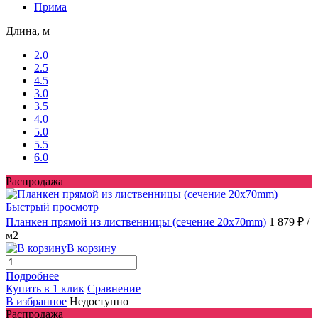
Прима
Длина, м
2.0
2.5
4.5
3.0
3.5
4.0
5.0
5.5
6.0
Распродажа
Быстрый просмотр
Планкен прямой из лиственницы (сечение 20х70mm)
1 879 ₽
/
м2
В корзину
Подробнее
Купить в 1 клик
Сравнение
В избранное
Недоступно
Распродажа