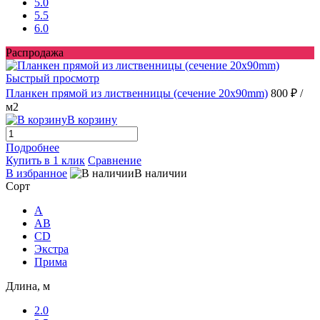
5.0
5.5
6.0
Распродажа
Быстрый просмотр
Планкен прямой из лиственницы (сечение 20х90mm)
800 ₽
/
м2
В корзину
Подробнее
Купить в 1 клик
Сравнение
В избранное
В наличии
Сорт
A
AB
CD
Экстра
Прима
Длина, м
2.0