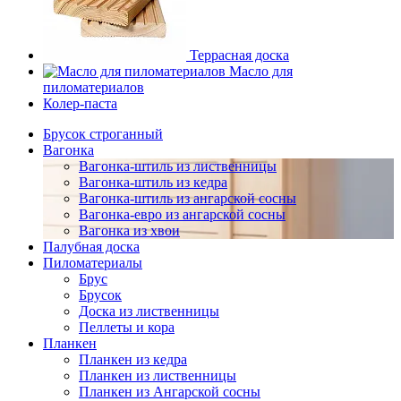
Террасная доска
Масло для
пиломатериалов
Колер-паста
Брусок строганный
Вагонка
Вагонка-штиль из лиственницы
Вагонка-штиль из кедра
Вагонка-штиль из ангарской сосны
Вагонка-евро из ангарской сосны
Вагонка из хвои
Палубная доска
Пиломатериалы
Брус
Брусок
Доска из лиственницы
Пеллеты и кора
Планкен
Планкен из кедра
Планкен из лиственницы
Планкен из Ангарской сосны