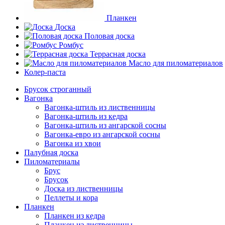
Планкен
Доска
Половая доска
Ромбус
Террасная доска
Масло для пиломатериалов
Колер-паста
Брусок строганный
Вагонка
Вагонка-штиль из лиственницы
Вагонка-штиль из кедра
Вагонка-штиль из ангарской сосны
Вагонка-евро из ангарской сосны
Вагонка из хвои
Палубная доска
Пиломатериалы
Брус
Брусок
Доска из лиственницы
Пеллеты и кора
Планкен
Планкен из кедра
Планкен из лиственницы