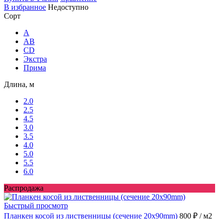
В избранное
Недоступно
Сорт
A
AB
CD
Экстра
Прима
Длина, м
2.0
2.5
4.5
3.0
3.5
4.0
5.0
5.5
6.0
Распродажа
Быстрый просмотр
Планкен косой из лиственницы (сечение 20x90mm)
800 ₽
/ м2