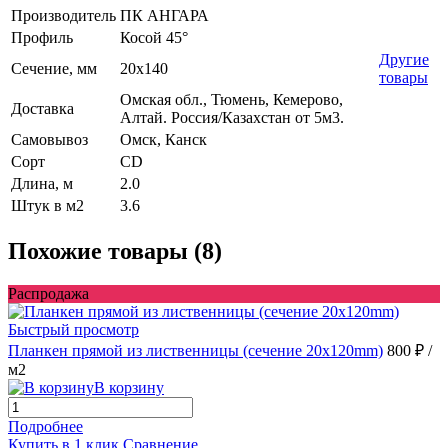
Производитель
ПК АНГАРА
Профиль
Косой 45°
Другие
Сечение, мм
20х140
товары
Омская обл., Тюмень, Кемерово,
Доставка
Алтай. Россия/Казахстан от 5м3.
Самовывоз
Омск, Канск
Сорт
CD
Длина, м
2.0
Штук в м2
3.6
Похожие товары (8)
Распродажа
Быстрый просмотр
Планкен прямой из лиственницы (сечение 20х120mm)
800 ₽
/
м2
В корзину
Подробнее
Купить в 1 клик
Сравнение