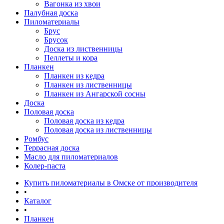
Вагонка из хвои
Палубная доска
Пиломатериалы
Брус
Брусок
Доска из лиственницы
Пеллеты и кора
Планкен
Планкен из кедра
Планкен из лиственницы
Планкен из Ангарской сосны
Доска
Половая доска
Половая доска из кедра
Половая доска из лиственницы
Ромбус
Террасная доска
Масло для пиломатериалов
Колер-паста
Купить пиломатериалы в Омске от производителя
•
Каталог
•
Планкен