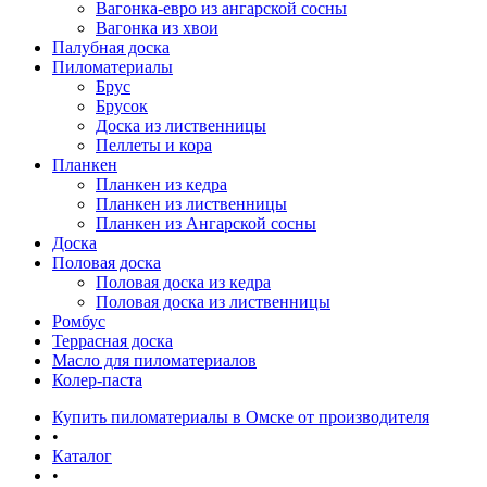
Вагонка-евро из ангарской сосны
Вагонка из хвои
Палубная доска
Пиломатериалы
Брус
Брусок
Доска из лиственницы
Пеллеты и кора
Планкен
Планкен из кедра
Планкен из лиственницы
Планкен из Ангарской сосны
Доска
Половая доска
Половая доска из кедра
Половая доска из лиственницы
Ромбус
Террасная доска
Масло для пиломатериалов
Колер-паста
Купить пиломатериалы в Омске от производителя
•
Каталог
•