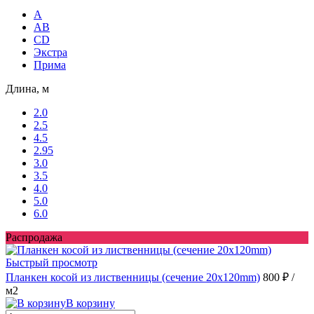
A
AB
CD
Экстра
Прима
Длина, м
2.0
2.5
4.5
2.95
3.0
3.5
4.0
5.0
6.0
Распродажа
Быстрый просмотр
Планкен косой из лиственницы (сечение 20х120mm)
800 ₽
/
м2
В корзину