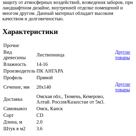
защиту от атмосферных воздействий, возведения заборов, при
ландшафтном дизайне, внутренней отделке помещений и
многом другом. Данный материал обладает высоким
качеством и долговечностью.
Характеристики
Прочие
Вид
Другие
Лиственница
древесины
товары
Влажность
14-16
Производитель
ПК АНГАРА
Профиль
Прямой
Другие
Сечение, мм
20х140
товары
Омская обл., Тюмень, Кемерово,
Доставка
Алтай. Россия/Казахстан от 5м3.
Самовывоз
Омск, Канск
Сорт
CD
Длина, м
2.0
Штук в м2
3.6