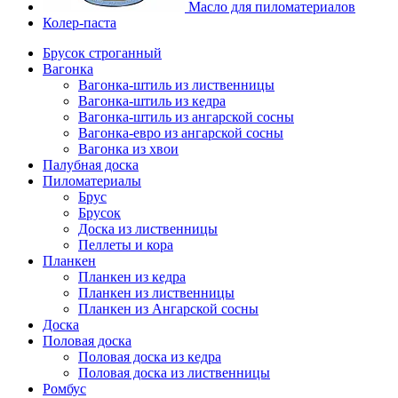
Масло для пиломатериалов
Колер-паста
Брусок строганный
Вагонка
Вагонка-штиль из лиственницы
Вагонка-штиль из кедра
Вагонка-штиль из ангарской сосны
Вагонка-евро из ангарской сосны
Вагонка из хвои
Палубная доска
Пиломатериалы
Брус
Брусок
Доска из лиственницы
Пеллеты и кора
Планкен
Планкен из кедра
Планкен из лиственницы
Планкен из Ангарской сосны
Доска
Половая доска
Половая доска из кедра
Половая доска из лиственницы
Ромбус