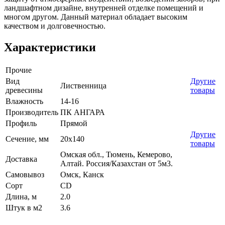
ландшафтном дизайне, внутренней отделке помещений и
многом другом. Данный материал обладает высоким
качеством и долговечностью.
Характеристики
Прочие
Вид
Другие
Лиственница
древесины
товары
Влажность
14-16
Производитель
ПК АНГАРА
Профиль
Прямой
Другие
Сечение, мм
20х140
товары
Омская обл., Тюмень, Кемерово,
Доставка
Алтай. Россия/Казахстан от 5м3.
Самовывоз
Омск, Канск
Сорт
CD
Длина, м
2.0
Штук в м2
3.6