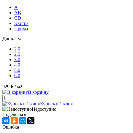
A
AB
CD
Экстра
Прима
Длина, м
2.0
2.5
3.0
4.0
5.0
6.0
929 ₽
/ м2
В корзину
Купить в 1 клик
Недоступно
Поделиться
Ошибка