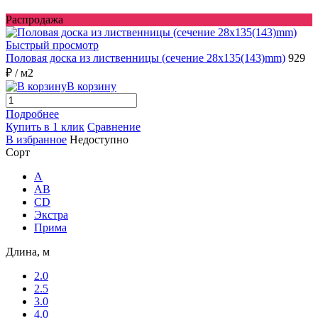
Распродажа
Быстрый просмотр
Половая доска из лиственницы (сечение 28x135(143)mm)
929
₽
/ м2
В корзину
Подробнее
Купить в 1 клик
Сравнение
В избранное
Недоступно
Сорт
A
AB
CD
Экстра
Прима
Длина, м
2.0
2.5
3.0
4.0