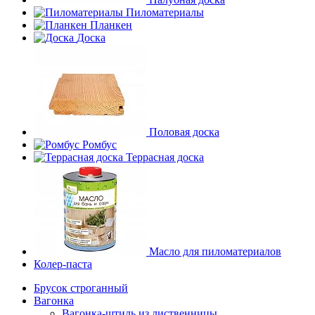
Пиломатериалы
Планкен
Доска
Половая доска
Ромбус
Террасная доска
Масло для пиломатериалов
Колер-паста
Брусок строганный
Вагонка
Вагонка-штиль из лиственницы