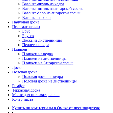
Вагонка-штиль из кедра
Вагонка-штиль из ангарской сосны
Вагонка-евро из ангарской сосны
Вагонка из хвои
Палубная доска
Пиломатериалы
Брус
Брусок
Доска из лиственницы
Пеллеты и кора
Планкен
Планкен из кедра
Планкен из лиственницы
Планкен из Ангарской сосны
Доска
Половая доска
Половая доска из кедра
Половая доска из лиственницы
Ромбус
Террасная доска
Масло для пиломатериалов
Колер-паста
Купить пиломатериалы в Омске от производителя
•