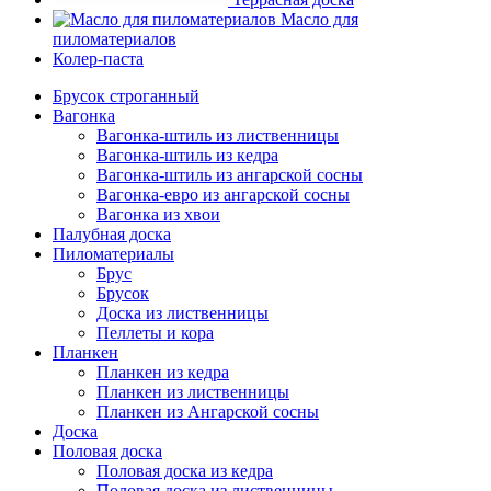
Масло для
пиломатериалов
Колер-паста
Брусок строганный
Вагонка
Вагонка-штиль из лиственницы
Вагонка-штиль из кедра
Вагонка-штиль из ангарской сосны
Вагонка-евро из ангарской сосны
Вагонка из хвои
Палубная доска
Пиломатериалы
Брус
Брусок
Доска из лиственницы
Пеллеты и кора
Планкен
Планкен из кедра
Планкен из лиственницы
Планкен из Ангарской сосны
Доска
Половая доска
Половая доска из кедра
Половая доска из лиственницы