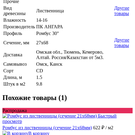
Прочие
Вид
Другие
Лиственница
древесины
товары
Влажность
14-16
Производитель
ПК АНГАРА
Профиль
Ромбус 30°
Другие
Сечение, мм
27x68
товары
Омская обл., Тюмень, Кемерово,
Доставка
Алтай. Россия/Казахстан от 5м3.
Самовывоз
Омск, Канск
Сорт
CD
Длина, м
1.5
Штук в м2
9.8
Похожие товары (1)
Распродажа
Быстрый
просмотр
Ромбус из лиственницы (сечение 21x68мм)
622 ₽
/ м2
В корзину