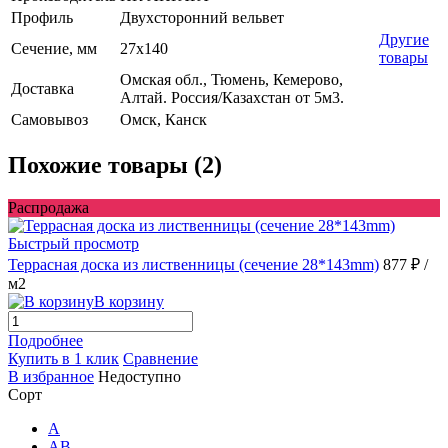
Профиль
Двухсторонний вельвет
Другие
Сечение, мм
27x140
товары
Омская обл., Тюмень, Кемерово,
Доставка
Алтай. Россия/Казахстан от 5м3.
Самовывоз
Омск, Канск
Похожие товары (2)
Распродажа
Быстрый просмотр
Террасная доска из лиственницы (сечение 28*143mm)
877 ₽
/
м2
В корзину
Подробнее
Купить в 1 клик
Сравнение
В избранное
Недоступно
Сорт
A
AB