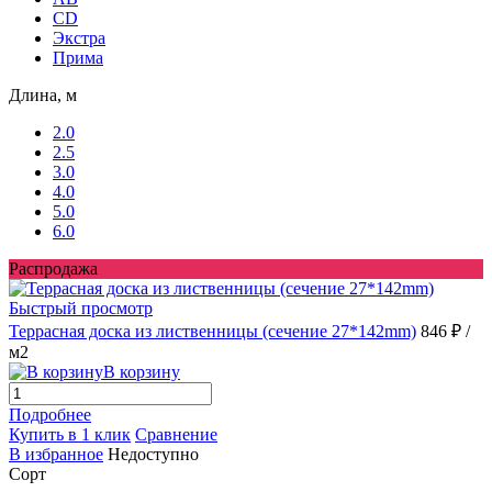
CD
Экстра
Прима
Длина, м
2.0
2.5
3.0
4.0
5.0
6.0
Распродажа
Быстрый просмотр
Террасная доска из лиственницы (сечение 27*142mm)
846 ₽
/
м2
В корзину
Подробнее
Купить в 1 клик
Сравнение
В избранное
Недоступно
Сорт