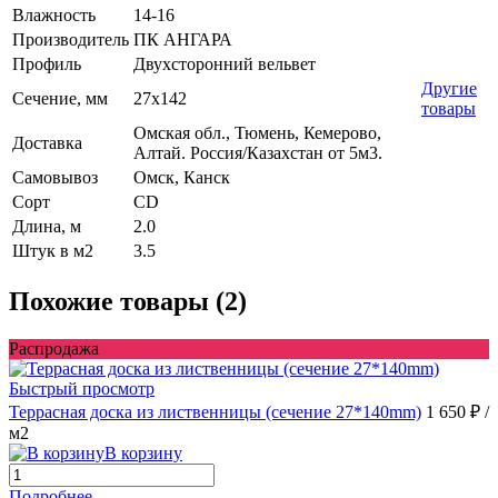
Влажность
14-16
Производитель
ПК АНГАРА
Профиль
Двухсторонний вельвет
Другие
Сечение, мм
27x142
товары
Омская обл., Тюмень, Кемерово,
Доставка
Алтай. Россия/Казахстан от 5м3.
Самовывоз
Омск, Канск
Сорт
CD
Длина, м
2.0
Штук в м2
3.5
Похожие товары (2)
Распродажа
Быстрый просмотр
Террасная доска из лиственницы (сечение 27*140mm)
1 650 ₽
/
м2
В корзину
Подробнее