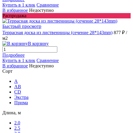
Купить в 1 клик
Сравнение
В избранное
Недоступно
Распродажа
Быстрый просмотр
Террасная доска из лиственницы (сечение 28*143mm)
877 ₽
/
м2
В корзину
Подробнее
Купить в 1 клик
Сравнение
В избранное
Недоступно
Сорт
A
AB
CD
Экстра
Прима
Длина, м
2.0
2.5