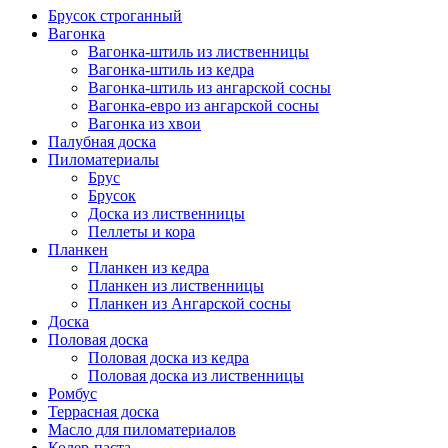
Брусок строганный
Вагонка
Вагонка-штиль из лиственницы
Вагонка-штиль из кедра
Вагонка-штиль из ангарской сосны
Вагонка-евро из ангарской сосны
Вагонка из хвои
Палубная доска
Пиломатериалы
Брус
Брусок
Доска из лиственницы
Пеллеты и кора
Планкен
Планкен из кедра
Планкен из лиственницы
Планкен из Ангарской сосны
Доска
Половая доска
Половая доска из кедра
Половая доска из лиственницы
Ромбус
Террасная доска
Масло для пиломатериалов
Колер-паста