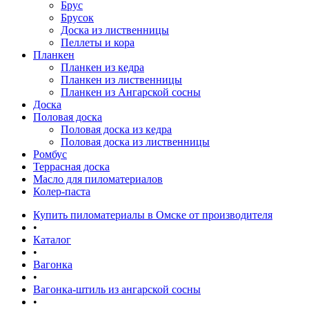
Брус
Брусок
Доска из лиственницы
Пеллеты и кора
Планкен
Планкен из кедра
Планкен из лиственницы
Планкен из Ангарской сосны
Доска
Половая доска
Половая доска из кедра
Половая доска из лиственницы
Ромбус
Террасная доска
Масло для пиломатериалов
Колер-паста
Купить пиломатериалы в Омске от производителя
•
Каталог
•
Вагонка
•
Вагонка-штиль из ангарской сосны
•