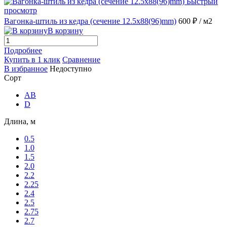
Быстрый
просмотр
Вагонка-штиль из кедра (сечение 12.5x88(96)mm)
600 ₽
/ м2
В корзину
Подробнее
Купить в 1 клик
Сравнение
В избранное
Недоступно
Сорт
AB
D
Длина, м
0.5
1.0
1.5
2.0
2.2
2.25
2.4
2.5
2.75
2.7