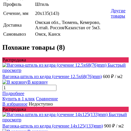
Профиль
Штиль
Другие
Сечение, мм
20x135(143)
товары
Омская обл., Тюмень, Кемерово,
Доставка
Алтай. Россия/Казахстан от 5м3.
Самовывоз
Омск, Канск
Похожие товары (8)
Распродажа
Быстрый
просмотр
Вагонка-штиль из кедра (сечение 12.5x68(76)mm)
600 ₽
/ м2
В корзину
Подробнее
Купить в 1 клик
Сравнение
В избранное
Недоступно
Распродажа
Быстрый
просмотр
Вагонка-штиль из кедра (сечение 14x125(133)mm)
900 ₽
/ м2