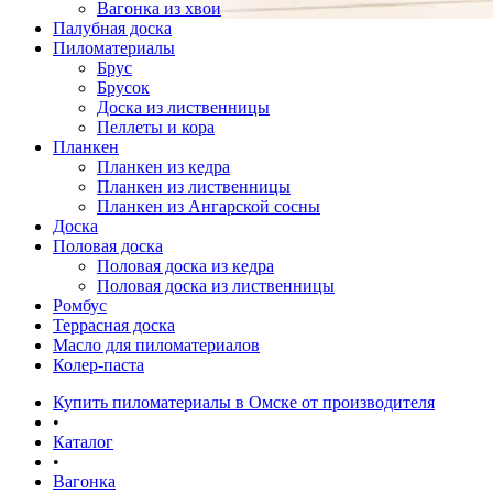
Вагонка из хвои
Палубная доска
Пиломатериалы
Брус
Брусок
Доска из лиственницы
Пеллеты и кора
Планкен
Планкен из кедра
Планкен из лиственницы
Планкен из Ангарской сосны
Доска
Половая доска
Половая доска из кедра
Половая доска из лиственницы
Ромбус
Террасная доска
Масло для пиломатериалов
Колер-паста
Купить пиломатериалы в Омске от производителя
•
Каталог
•
Вагонка