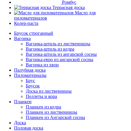
Ромбус
Террасная доска
Масло для
пиломатериалов
Колер-паста
Брусок строганный
Вагонка
Вагонка-штиль из лиственницы
Вагонка-штиль из кедра
Вагонка-штиль из ангарской сосны
Вагонка-евро из ангарской сосны
Вагонка из хвои
Палубная доска
Пиломатериалы
Брус
Брусок
Доска из лиственницы
Пеллеты и кора
Планкен
Планкен из кедра
Планкен из лиственницы
Планкен из Ангарской сосны
Доска
Половая доска