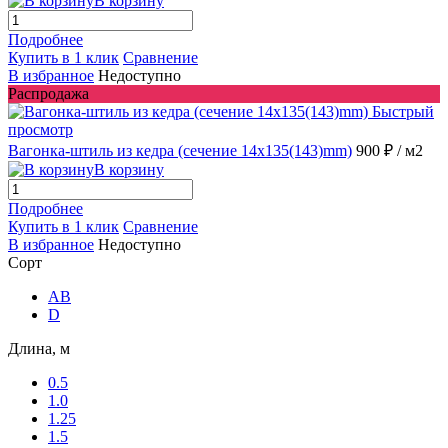
В корзину
Подробнее
Купить в 1 клик
Сравнение
В избранное
Недоступно
Распродажа
Быстрый
просмотр
Вагонка-штиль из кедра (сечение 14x135(143)mm)
900 ₽
/ м2
В корзину
Подробнее
Купить в 1 клик
Сравнение
В избранное
Недоступно
Сорт
AB
D
Длина, м
0.5
1.0
1.25
1.5