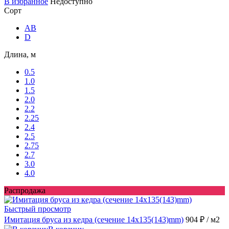
В избранное
Недоступно
Сорт
AB
D
Длина, м
0.5
1.0
1.5
2.0
2.2
2.25
2.4
2.5
2.75
2.7
3.0
4.0
Распродажа
Быстрый просмотр
Имитация бруса из кедра (сечение 14x135(143)mm)
904 ₽
/ м2