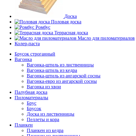
Доска
Половая доска
Ромбус
Террасная доска
Масло для пиломатериалов
Колер-паста
Брусок строганный
Вагонка
Вагонка-штиль из лиственницы
Вагонка-штиль из кедра
Вагонка-штиль из ангарской сосны
Вагонка-евро из ангарской сосны
Вагонка из хвои
Палубная доска
Пиломатериалы
Брус
Брусок
Доска из лиственницы
Пеллеты и кора
Планкен
Планкен из кедра
Планкен из лиственницы