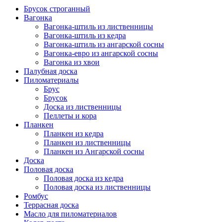
Брусок строганный
Вагонка
Вагонка-штиль из лиственницы
Вагонка-штиль из кедра
Вагонка-штиль из ангарской сосны
Вагонка-евро из ангарской сосны
Вагонка из хвои
Палубная доска
Пиломатериалы
Брус
Брусок
Доска из лиственницы
Пеллеты и кора
Планкен
Планкен из кедра
Планкен из лиственницы
Планкен из Ангарской сосны
Доска
Половая доска
Половая доска из кедра
Половая доска из лиственницы
Ромбус
Террасная доска
Масло для пиломатериалов