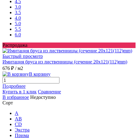
4.5
3.0
3.5
4.0
5.0
5.5
6.0
Распродажа
Быстрый просмотр
Имитация бруса из лиственницы (сечение 20x121(112)mm)
676 ₽
/ м2
В корзину
Подробнее
Купить в 1 клик
Сравнение
В избранное
Недоступно
Сорт
A
AB
CD
Экстра
Прима