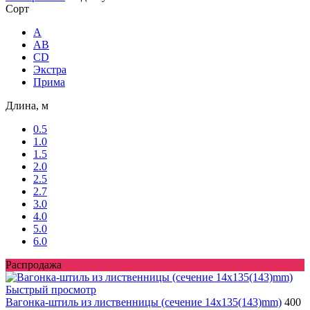
Сорт
A
AB
CD
Экстра
Прима
Длина, м
0.5
1.0
1.5
2.0
2.5
2.7
3.0
4.0
5.0
6.0
Распродажа
Быстрый просмотр
Вагонка-штиль из лиственницы (сечение 14x135(143)mm)
400