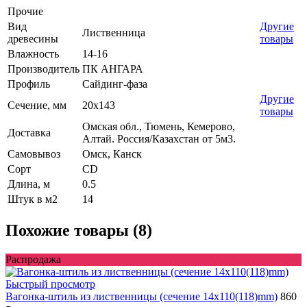
Прочие
Вид
Другие
Лиственница
древесины
товары
Влажность
14-16
Производитель
ПК АНГАРА
Профиль
Сайдинг-фаза
Другие
Сечение, мм
20x143
товары
Омская обл., Тюмень, Кемерово,
Доставка
Алтай. Россия/Казахстан от 5м3.
Самовывоз
Омск, Канск
Сорт
CD
Длина, м
0.5
Штук в м2
14
Похожие товары (8)
Распродажа
Быстрый просмотр
Вагонка-штиль из лиственницы (сечение 14x110(118)mm)
860