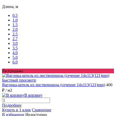
Длина, м
0.5
1.0
1.5
2.0
2.5
2.7
3.0
3.5
4.0
5.0
6.0
Распродажа
Быстрый просмотр
Вагонка-штиль из лиственницы (сечение 14x113(121)mm)
400
₽
/ м2
В корзину
Подробнее
Купить в 1 клик
Сравнение
В избранное
Недоступно