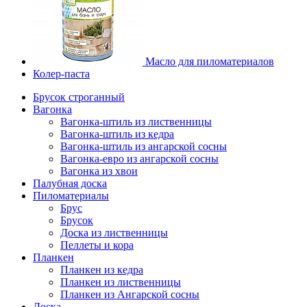
Масло для пиломатериалов
Колер-паста
Брусок строганный
Вагонка
Вагонка-штиль из лиственницы
Вагонка-штиль из кедра
Вагонка-штиль из ангарской сосны
Вагонка-евро из ангарской сосны
Вагонка из хвои
Палубная доска
Пиломатериалы
Брус
Брусок
Доска из лиственницы
Пеллеты и кора
Планкен
Планкен из кедра
Планкен из лиственницы
Планкен из Ангарской сосны
Доска