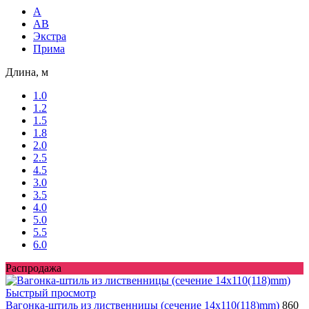
A
AB
Экстра
Прима
Длина, м
1.0
1.2
1.5
1.8
2.0
2.5
4.5
3.0
3.5
4.0
5.0
5.5
6.0
Распродажа
Быстрый просмотр
Вагонка-штиль из лиственницы (сечение 14x110(118)mm)
860