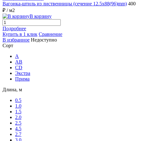
Вагонка-штиль из лиственницы (сечение 12.5x88(96)mm)
400
₽
/ м2
В корзину
Подробнее
Купить в 1 клик
Сравнение
В избранное
Недоступно
Сорт
A
AB
CD
Экстра
Прима
Длина, м
0.5
1.0
1.5
2.0
2.5
4.5
2.7
3.0