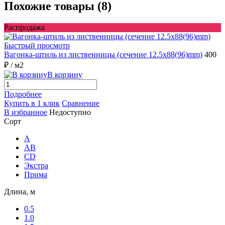
Похожие товары (8)
Распродажа
Быстрый просмотр
Вагонка-штиль из лиственницы (сечение 12.5x88(96)mm)
400
₽
/ м2
В корзину
Подробнее
Купить в 1 клик
Сравнение
В избранное
Недоступно
Сорт
A
AB
CD
Экстра
Прима
Длина, м
0.5
1.0