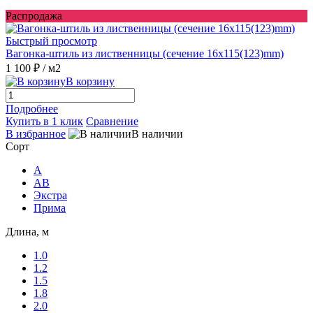
Распродажа
Быстрый просмотр
Вагонка-штиль из лиственницы (сечение 16x115(123)mm)
1 100 ₽
/ м2
В корзину
Подробнее
Купить в 1 клик
Сравнение
В избранное
В наличии
Сорт
A
AB
Экстра
Прима
Длина, м
1.0
1.2
1.5
1.8
2.0