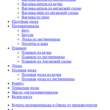
Вагонка-штиль из кедра
Вагонка-штиль из ангарской сосны
Вагонка-евро из ангарской сосны
Вагонка из хвои
Палубная доска
Пиломатериалы
Брус
Брусок
Доска из лиственницы
Пеллеты и кора
Планкен
Планкен из кедра
Планкен из лиственницы
Планкен из Ангарской сосны
Доска
Половая доска
Половая доска из кедра
Половая доска из лиственницы
Ромбус
Террасная доска
Масло для пиломатериалов
Колер-паста
Купить пиломатериалы в Омске от производителя
•