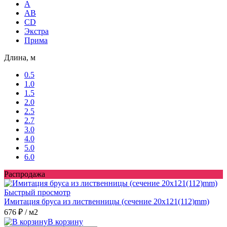
A
AB
CD
Экстра
Прима
Длина, м
0.5
1.0
1.5
2.0
2.5
2.7
3.0
4.0
5.0
6.0
Распродажа
Быстрый просмотр
Имитация бруса из лиственницы (сечение 20x121(112)mm)
676 ₽
/ м2
В корзину