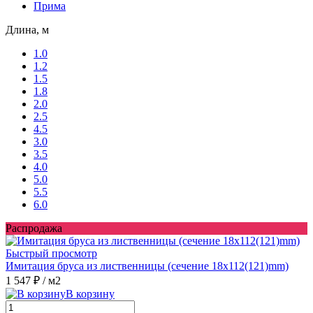
Прима
Длина, м
1.0
1.2
1.5
1.8
2.0
2.5
4.5
3.0
3.5
4.0
5.0
5.5
6.0
Распродажа
Быстрый просмотр
Имитация бруса из лиственницы (сечение 18x112(121)mm)
1 547 ₽
/ м2
В корзину