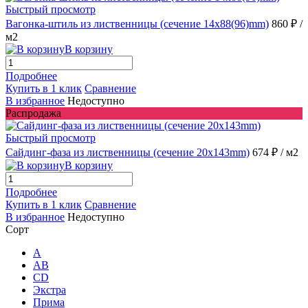
Быстрый просмотр
Вагонка-штиль из лиственницы (сечение 14x88(96)mm)
860 ₽
/
м2
В корзину
Подробнее
Купить в 1 клик
Сравнение
В избранное
Недоступно
Распродажа
Быстрый просмотр
Сайдинг-фаза из лиственницы (сечение 20x143mm)
674 ₽
/ м2
В корзину
Подробнее
Купить в 1 клик
Сравнение
В избранное
Недоступно
Сорт
A
AB
CD
Экстра
Прима