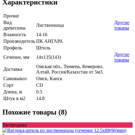
Характеристики
Прочие
Вид
Другие
Лиственница
древесины
товары
Влажность
14-16
Производитель
ПК АНГАРА
Профиль
Штиль
Другие
Сечение, мм
14x135(143)
товары
Омская обл., Тюмень, Кемерово,
Доставка
Алтай. Россия/Казахстан от 5м3.
Самовывоз
Омск, Канск
Сорт
CD
Длина, м
0.5
Штук в м2
14.8
Похожие товары (8)
Распродажа