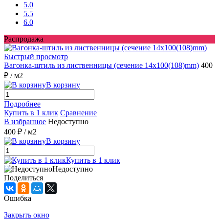
5.0
5.5
6.0
Распродажа
Быстрый просмотр
Вагонка-штиль из лиственницы (сечение 14x100(108)mm)
400
₽
/ м2
В корзину
Подробнее
Купить в 1 клик
Сравнение
В избранное
Недоступно
400 ₽
/ м2
В корзину
Купить в 1 клик
Недоступно
Поделиться
Ошибка
Закрыть окно