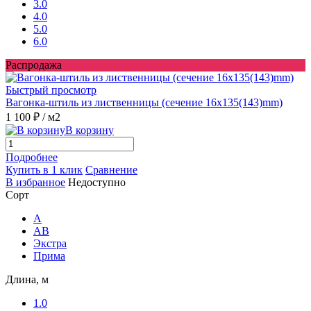
3.0
4.0
5.0
6.0
Распродажа
Быстрый просмотр
Вагонка-штиль из лиственницы (сечение 16x135(143)mm)
1 100 ₽
/ м2
В корзину
Подробнее
Купить в 1 клик
Сравнение
В избранное
Недоступно
Сорт
A
AB
Экстра
Прима
Длина, м
1.0