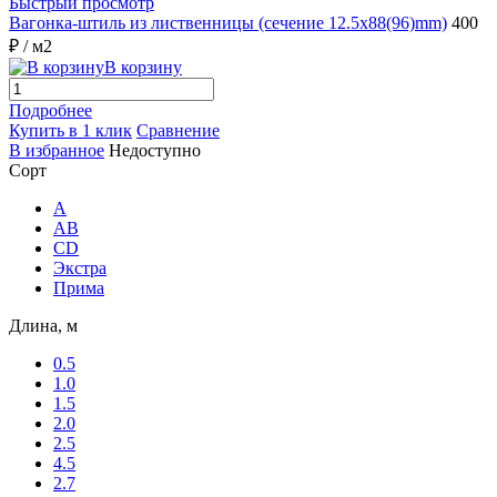
Быстрый просмотр
Вагонка-штиль из лиственницы (сечение 12.5x88(96)mm)
400
₽
/ м2
В корзину
Подробнее
Купить в 1 клик
Сравнение
В избранное
Недоступно
Сорт
A
AB
CD
Экстра
Прима
Длина, м
0.5
1.0
1.5
2.0
2.5
4.5
2.7