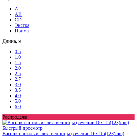
A
AB
CD
Экстра
Прима
Длина, м
0.5
1.0
1.5
2.0
2.5
2.7
3.0
3.5
4.0
5.0
6.0
Распродажа
Быстрый просмотр
Вагонка-штиль из лиственницы (сечение 16x115(123)mm)