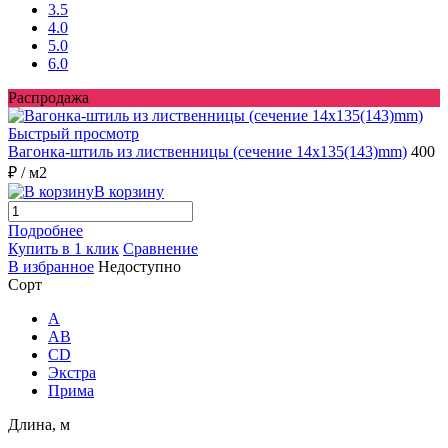
3.5
4.0
5.0
6.0
Распродажа
Быстрый просмотр
Вагонка-штиль из лиственницы (сечение 14x135(143)mm)
400
₽
/ м2
В корзину
Подробнее
Купить в 1 клик
Сравнение
В избранное
Недоступно
Сорт
A
AB
CD
Экстра
Прима
Длина, м