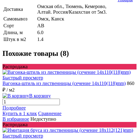
Омская обл., Тюмень, Кемерово,
Доставка
Алтай. Россия/Казахстан от 5м3.
Самовывоз
Омск, Канск
Сорт
AB
Длина, м
6.0
Штук в м2
1.4
Похожие товары (8)
Распродажа
Быстрый просмотр
Вагонка-штиль из лиственницы (сечение 14x110(118)mm)
860
₽
/ м2
В корзину
Подробнее
Купить в 1 клик
Сравнение
В избранное
Недоступно
Распродажа
Быстрый просмотр