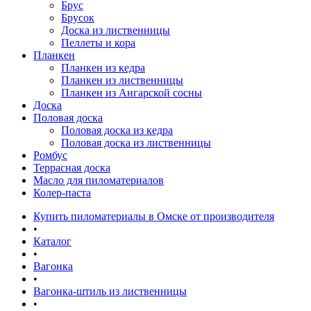
Брус
Брусок
Доска из лиственницы
Пеллеты и кора
Планкен
Планкен из кедра
Планкен из лиственницы
Планкен из Ангарской сосны
Доска
Половая доска
Половая доска из кедра
Половая доска из лиственницы
Ромбус
Террасная доска
Масло для пиломатериалов
Колер-паста
Купить пиломатериалы в Омске от производителя
•
Каталог
•
Вагонка
•
Вагонка-штиль из лиственницы
•