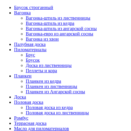
Брусок строганный
Вагонка
Вагонка-штиль из лиственницы
Вагонка-штиль из кедра
Вагонка-штиль из ангарской сосны
Вагонка-евро из ангарской сосны
Вагонка из хвои
Палубная доска
Пиломатериалы
Брус
Брусок
Доска из лиственницы
Пеллеты и кора
Планкен
Планкен из кедра
Планкен из лиственницы
Планкен из Ангарской сосны
Доска
Половая доска
Половая доска из кедра
Половая доска из лиственницы
Ромбус
Террасная доска
Масло для пиломатериалов