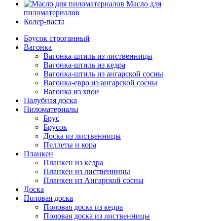
Масло для
пиломатериалов
Колер-паста
Брусок строганный
Вагонка
Вагонка-штиль из лиственницы
Вагонка-штиль из кедра
Вагонка-штиль из ангарской сосны
Вагонка-евро из ангарской сосны
Вагонка из хвои
Палубная доска
Пиломатериалы
Брус
Брусок
Доска из лиственницы
Пеллеты и кора
Планкен
Планкен из кедра
Планкен из лиственницы
Планкен из Ангарской сосны
Доска
Половая доска
Половая доска из кедра
Половая доска из лиственницы