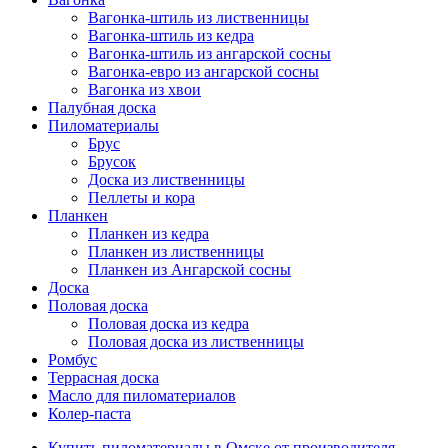
Вагонка-штиль из лиственницы
Вагонка-штиль из кедра
Вагонка-штиль из ангарской сосны
Вагонка-евро из ангарской сосны
Вагонка из хвои
Палубная доска
Пиломатериалы
Брус
Брусок
Доска из лиственницы
Пеллеты и кора
Планкен
Планкен из кедра
Планкен из лиственницы
Планкен из Ангарской сосны
Доска
Половая доска
Половая доска из кедра
Половая доска из лиственницы
Ромбус
Террасная доска
Масло для пиломатериалов
Колер-паста
Купить пиломатериалы в Омске от производителя