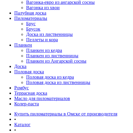
Вагонка-евро из ангарской сосны
Вагонка из хвои
Палубная доска
Пиломатериалы
Брус
Брусок
Доска из лиственницы
Пеллеты и кора
Планкен
Планкен из кедра
Планкен из лиственницы
Планкен из Ангарской сосны
Доска
Половая доска
Половая доска из кедра
Половая доска из лиственницы
Ромбус
Террасная доска
Масло для пиломатериалов
Колер-паста
Купить пиломатериалы в Омске от производителя
•
Каталог
•