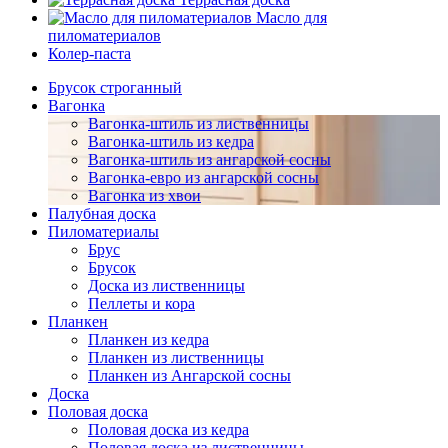
Масло для
пиломатериалов
Колер-паста
Брусок строганный
Вагонка
Вагонка-штиль из лиственницы
Вагонка-штиль из кедра
Вагонка-штиль из ангарской сосны
Вагонка-евро из ангарской сосны
Вагонка из хвои
Палубная доска
Пиломатериалы
Брус
Брусок
Доска из лиственницы
Пеллеты и кора
Планкен
Планкен из кедра
Планкен из лиственницы
Планкен из Ангарской сосны
Доска
Половая доска
Половая доска из кедра
Половая доска из лиственницы