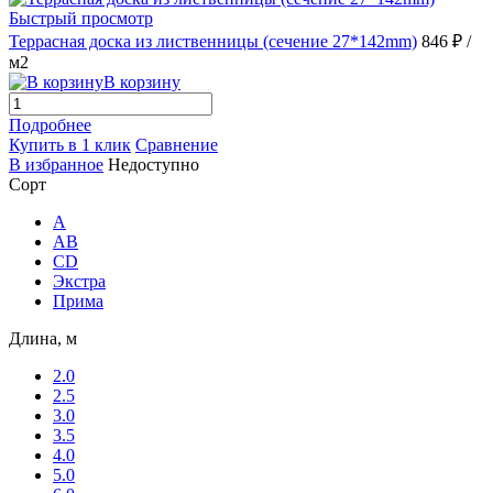
Быстрый просмотр
Террасная доска из лиственницы (сечение 27*142mm)
846 ₽
/
м2
В корзину
Подробнее
Купить в 1 клик
Сравнение
В избранное
Недоступно
Сорт
A
AB
CD
Экстра
Прима
Длина, м
2.0
2.5
3.0
3.5
4.0
5.0