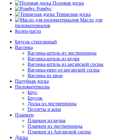
Половая доска
Ромбус
Террасная доска
Масло для
пиломатериалов
Колер-паста
Брусок строганный
Вагонка
Вагонка-штиль из лиственницы
Вагонка-штиль из кедра
Вагонка-штиль из ангарской сосны
Вагонка-евро из ангарской сосны
Вагонка из хвои
Палубная доска
Пиломатериалы
Брус
Брусок
Доска из лиственницы
Пеллеты и кора
Планкен
Планкен из кедра
Планкен из лиственницы
Планкен из Ангарской сосны
Доска