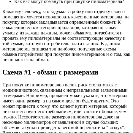
Как вас могут обмануть при покупке пиломатериала?
Каждому человеку, кто задумал стройку или отделку своего
помещения хочется использовать качественные материалы, на
покупку которых закладывается определенный бюджет. К
сожалению есть категория продавцов, которая по злому
умыслу, из жажды наживы, может обмануть потребителя и
продать ему пиломатериалы не соответствующие качеству и
той сумме, которую потребитель платит за них. В данном
материале мы опишем три наиболее популярные схемы
обмана потребителя при покупке пиломатериалов и о том, как
не попасться на обман.
Схема #1 - обман с размерами
При покупке пиломатериалов велик риск столкнуться с
мошенничеством, связанным с неправильными заявленными
размерами. Например, продавец может указать, что материал
имеет один размер, а на самом деле он будет другим. Это
может привести к тому, что клиент купит материал, который
не соответствует его требованиям, или заплатит больше, чем
нужно. Несоответствие размеров пиломатериала даже на
несколько миллиметров от заявленной в случае больших
объемов закупки приведет к весомой переплате за "воздух".
Возьмем для примера один из самых популярных видов досок