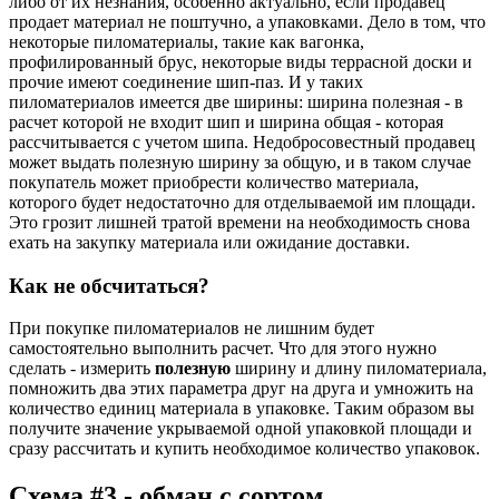
либо от их незнания, особенно актуально, если продавец
продает материал не поштучно, а упаковками. Дело в том, что
некоторые пиломатериалы, такие как вагонка,
профилированный брус, некоторые виды террасной доски и
прочие имеют соединение шип-паз. И у таких
пиломатериалов имеется две ширины: ширина полезная - в
расчет которой не входит шип и ширина общая - которая
рассчитывается с учетом шипа. Недобросовестный продавец
может выдать полезную ширину за общую, и в таком случае
покупатель может приобрести количество материала,
которого будет недостаточно для отделываемой им площади.
Это грозит лишней тратой времени на необходимость снова
ехать на закупку материала или ожидание доставки.
Как не обсчитаться?
При покупке пиломатериалов не лишним будет
самостоятельно выполнить расчет. Что для этого нужно
сделать - измерить
полезную
ширину и длину пиломатериала,
помножить два этих параметра друг на друга и умножить на
количество единиц материала в упаковке. Таким образом вы
получите значение укрываемой одной упаковкой площади и
сразу рассчитать и купить необходимое количество упаковок.
Схема #3 - обман с сортом