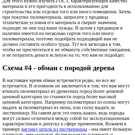
Для этого нужно изучить ГОСТ, характеризующий качество
материала и его пригодность к использованию для
строительства или отделки того или иного помещения. Затем,
при покупке пиломатериала, запросите у продавца
технические условия его материала и сверьте значения,
подходят ли они под ваши нужды. В целом у продавцов в
наличии имеется по несколько сортов того или иного
пиломатериала, поэтому подобрать подходящий вам не
должно составить особого труда. Тут вся загвоздка в том,
чтобы не просчитаться и не обмануть собственные ожидания,
и не потратить деньги вслепую на то, что вам не подойдет.
Схема #4 - обман с породой дерева
В настоящее время обман встречается редко, но все же
встречается. В основном он заключается в том, что вам могут
втюхать пиломатериал из древесных пород более дешевой
ценовой категории по стоимости пород более высокой
ценовой категории. Например пиломатериал из осины могут
выдать за пиломатериал из липы, или сосну выдать за
лиственницу. На самом деле это очень важно, ведь породы
могут сильно отличаться между собой по эксплуатационным
характеристикам и допуску к сфере применения. Возьмем к
примеру
вагонку штиль из лиственницы
- она имеет большую
плотность, чем сосновая, более высокую плотность и