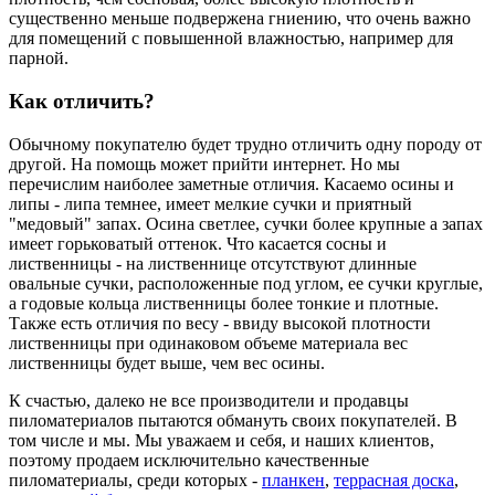
существенно меньше подвержена гниению, что очень важно
для помещений с повышенной влажностью, например для
парной.
Как отличить?
Обычному покупателю будет трудно отличить одну породу от
другой. На помощь может прийти интернет. Но мы
перечислим наиболее заметные отличия. Касаемо осины и
липы - липа темнее, имеет мелкие сучки и приятный
"медовый" запах. Осина светлее, сучки более крупные а запах
имеет горьковатый оттенок. Что касается сосны и
лиственницы - на лиственнице отсутствуют длинные
овальные сучки, расположенные под углом, ее сучки круглые,
а годовые кольца лиственницы более тонкие и плотные.
Также есть отличия по весу - ввиду высокой плотности
лиственницы при одинаковом объеме материала вес
лиственницы будет выше, чем вес осины.
К счастью, далеко не все производители и продавцы
пиломатериалов пытаются обмануть своих покупателей. В
том числе и мы. Мы уважаем и себя, и наших клиентов,
поэтому продаем исключительно качественные
пиломатериалы, среди которых -
планкен
,
террасная доска
,