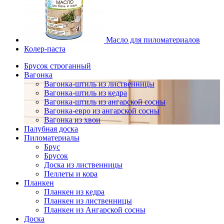
Масло для пиломатериалов
Колер-паста
Брусок строганный
Вагонка
Вагонка-штиль из лиственницы
Вагонка-штиль из кедра
Вагонка-штиль из ангарской сосны
Вагонка-евро из ангарской сосны
Вагонка из хвои
Палубная доска
Пиломатериалы
Брус
Брусок
Доска из лиственницы
Пеллеты и кора
Планкен
Планкен из кедра
Планкен из лиственницы
Планкен из Ангарской сосны
Доска