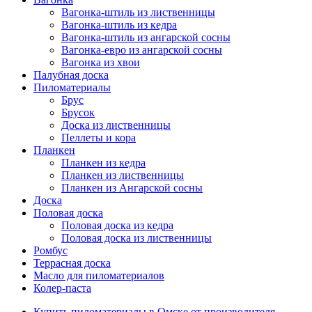
Вагонка-штиль из лиственницы
Вагонка-штиль из кедра
Вагонка-штиль из ангарской сосны
Вагонка-евро из ангарской сосны
Вагонка из хвои
Палубная доска
Пиломатериалы
Брус
Брусок
Доска из лиственницы
Пеллеты и кора
Планкен
Планкен из кедра
Планкен из лиственницы
Планкен из Ангарской сосны
Доска
Половая доска
Половая доска из кедра
Половая доска из лиственницы
Ромбус
Террасная доска
Масло для пиломатериалов
Колер-паста
Купить пиломатериалы в Омске от производителя