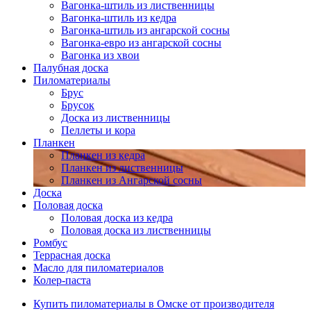
Вагонка-штиль из лиственницы
Вагонка-штиль из кедра
Вагонка-штиль из ангарской сосны
Вагонка-евро из ангарской сосны
Вагонка из хвои
Палубная доска
Пиломатериалы
Брус
Брусок
Доска из лиственницы
Пеллеты и кора
Планкен
Планкен из кедра
Планкен из лиственницы
Планкен из Ангарской сосны
Доска
Половая доска
Половая доска из кедра
Половая доска из лиственницы
Ромбус
Террасная доска
Масло для пиломатериалов
Колер-паста
Купить пиломатериалы в Омске от производителя