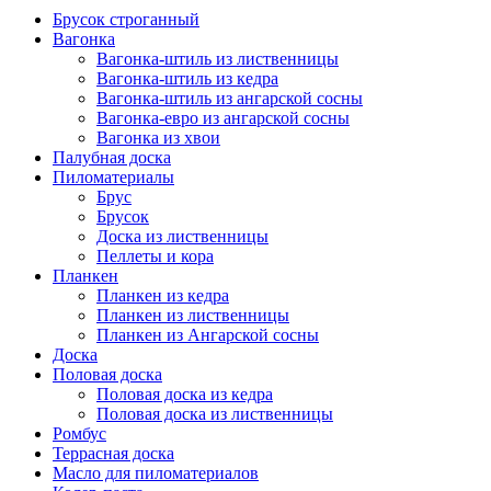
Брусок строганный
Вагонка
Вагонка-штиль из лиственницы
Вагонка-штиль из кедра
Вагонка-штиль из ангарской сосны
Вагонка-евро из ангарской сосны
Вагонка из хвои
Палубная доска
Пиломатериалы
Брус
Брусок
Доска из лиственницы
Пеллеты и кора
Планкен
Планкен из кедра
Планкен из лиственницы
Планкен из Ангарской сосны
Доска
Половая доска
Половая доска из кедра
Половая доска из лиственницы
Ромбус
Террасная доска
Масло для пиломатериалов