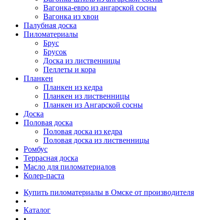
Вагонка-евро из ангарской сосны
Вагонка из хвои
Палубная доска
Пиломатериалы
Брус
Брусок
Доска из лиственницы
Пеллеты и кора
Планкен
Планкен из кедра
Планкен из лиственницы
Планкен из Ангарской сосны
Доска
Половая доска
Половая доска из кедра
Половая доска из лиственницы
Ромбус
Террасная доска
Масло для пиломатериалов
Колер-паста
Купить пиломатериалы в Омске от производителя
•
Каталог
•