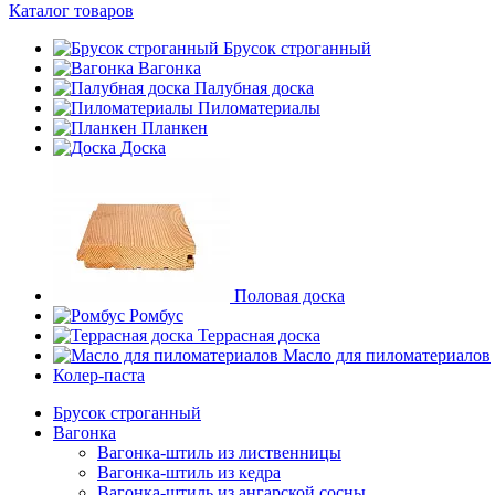
Каталог товаров
Брусок строганный
Вагонка
Палубная доска
Пиломатериалы
Планкен
Доска
Половая доска
Ромбус
Террасная доска
Масло для пиломатериалов
Колер-паста
Брусок строганный
Вагонка
Вагонка-штиль из лиственницы
Вагонка-штиль из кедра
Вагонка-штиль из ангарской сосны