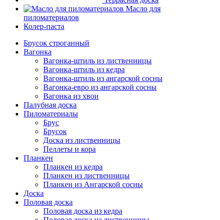
Масло для
пиломатериалов
Колер-паста
Брусок строганный
Вагонка
Вагонка-штиль из лиственницы
Вагонка-штиль из кедра
Вагонка-штиль из ангарской сосны
Вагонка-евро из ангарской сосны
Вагонка из хвои
Палубная доска
Пиломатериалы
Брус
Брусок
Доска из лиственницы
Пеллеты и кора
Планкен
Планкен из кедра
Планкен из лиственницы
Планкен из Ангарской сосны
Доска
Половая доска
Половая доска из кедра
Половая доска из лиственницы